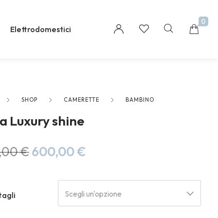
0
Elettrodomestici
SHOP
CAMERETTE
BAMBINO
Millions of people around the world visit Envato
la Luxury shine
to buy and sell creative assets, use smart design
templates, learn creative skills or even hire
freelancers. With an industry-leading
,00
€
600,00
€
marketplace paired with an unlimited
subscription service, Envato helps creatives like
you get projects done faster.
Scegli un'opzione
tagli