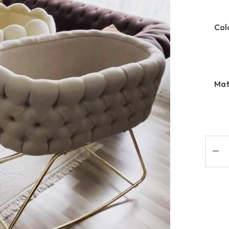
Col
Mat