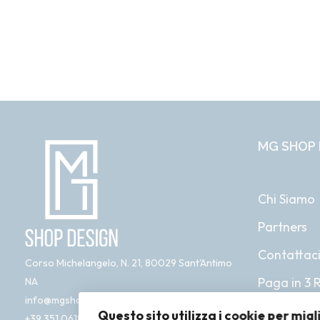
MG SHOP 
Chi Siamo
Partners
Contattac
Corso Michelangelo, N. 21, 80029 Sant'Antimo
Paga in 3 
NA
info@mgshopdesign.com
Questo sito utilizza i cookie per migl
+39 351 0618 761