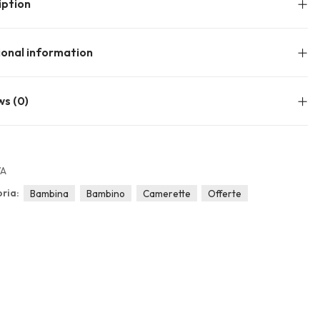
iption
ional information
ws (0)
/A
ria:
Bambina
Bambino
Camerette
Offerte