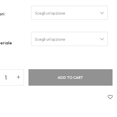
About Envato
Community
Scegli un'opzione
ori
Careers
Blog
Privacy Policy
Forums
Sitemap
Meetups
Scegli un'opzione
eriale
ADD TO CART