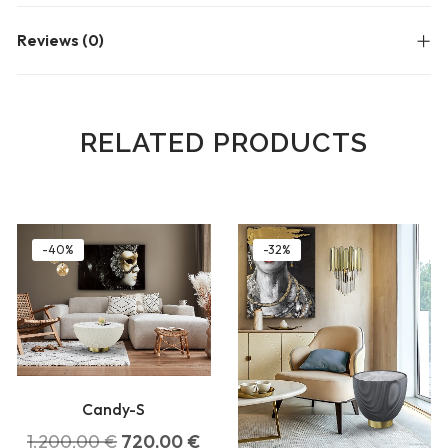
Reviews (0)
RELATED PRODUCTS
-40%
-32%
Candy-S
1.200,00
€
720,00
€