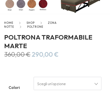
freelancers. With an industry-
leading marketplace paired
with an unlimited subscription
service, Envato helps creatives
HOME
SHOP
ZONA
like you get projects done
NOTTE
POLTRONE
faster.
POLTRONA TRAFORMABILE
MARTE
360,00
€
290,00
€
About Envato
Careers
Privacy Policy
Scegli un'opzione
Colori
Sitemap
Community