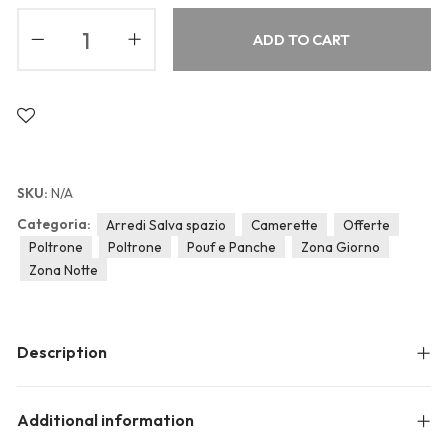
Blog
Forums
ADD TO CART
Meetups
SKU:
N/A
Categoria:
Arredi Salva spazio
Camerette
Offerte
Poltrone
Poltrone
Pouf e Panche
Zona Giorno
Zona Notte
Description
Additional information