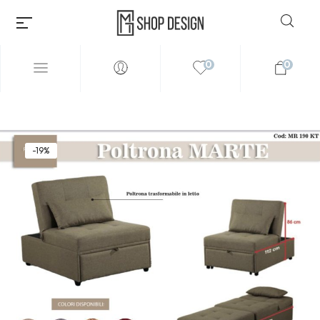
0
0
-19%
Millions of people around the
world visit Envato to buy and
sell creative assets, use smart
design templates, learn
creative skills or even hire