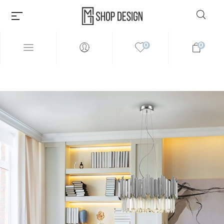
0
0
Millions of people around the
world visit Envato to buy and
sell creative assets, use smart
design templates, learn
creative skills or even hire