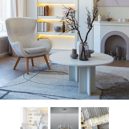
freelancers. With an industry-
leading marketplace paired
with an unlimited subscription
service, Envato helps creatives
like you get projects done
faster.
About Envato
Careers
Privacy Policy
Sitemap
Community