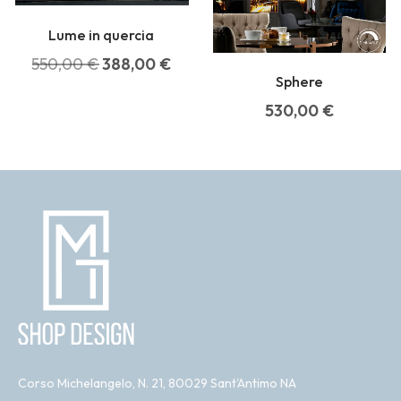
Lume in quercia
550,00
€
388,00
€
Sphere
530,00
€
Corso Michelangelo, N. 21, 80029 Sant'Antimo NA