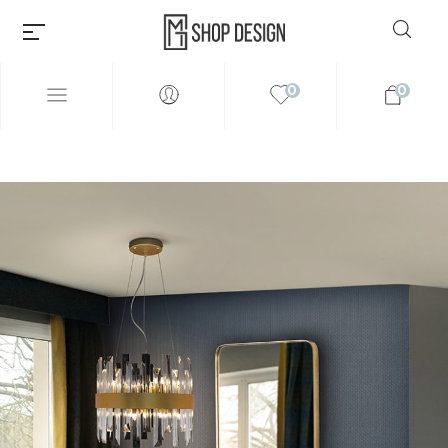
0
0
Millions of people around the
world visit Envato to buy and
sell creative assets, use smart
design templates, learn
creative skills or even hire