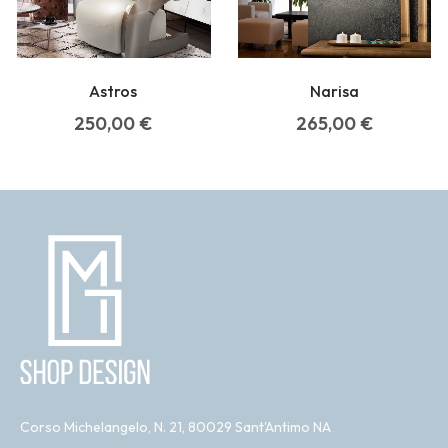
Astros
Narisa
250,00
€
265,00
€
Corso Michelangelo, N. 21, 80029 Sant'Antimo NA