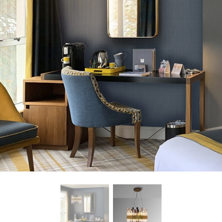
freelancers. With an industry-
leading marketplace paired
with an unlimited subscription
service, Envato helps creatives
like you get projects done
faster.
About Envato
Careers
Privacy Policy
Sitemap
Community