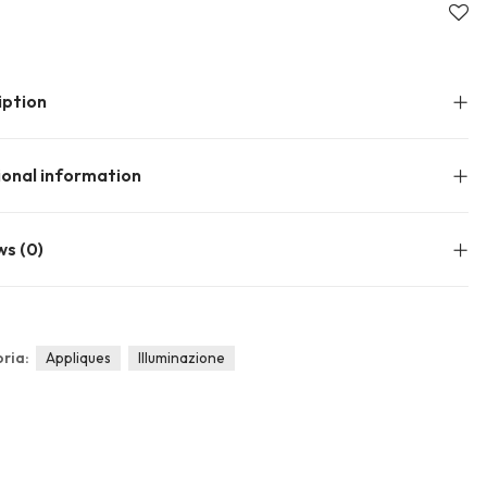
About Envato
Community
Careers
Blog
iption
Privacy Policy
Forums
Sitemap
Meetups
ional information
ws (0)
ria:
Appliques
Illuminazione