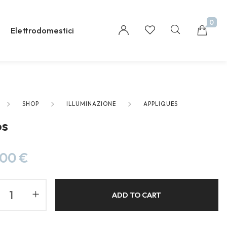
0
Elettrodomestici
SHOP
ILLUMINAZIONE
APPLIQUES
Millions of people around the world visit Envato
os
to buy and sell creative assets, use smart design
templates, learn creative skills or even hire
freelancers. With an industry-leading
,00
€
marketplace paired with an unlimited
subscription service, Envato helps creatives like
you get projects done faster.
ADD TO CART