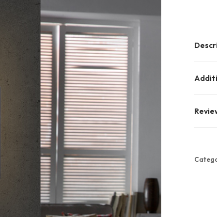
Descr
Addit
Revie
Catego