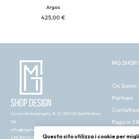
Argos
425,00
€
MG SHOP 
Chi Siamo
Partners
Contattac
Corso Michelangelo, N. 21, 80029 Sant'Antimo
Paga in 3 
NA
info@mgshopdesign.com
Questo sito utilizza i cookie per migl
+39 351 0618 761