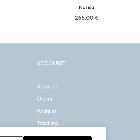
Narisa
265,00
€
ACCOUNT
Account
Ordini
Wishlist
Tracking