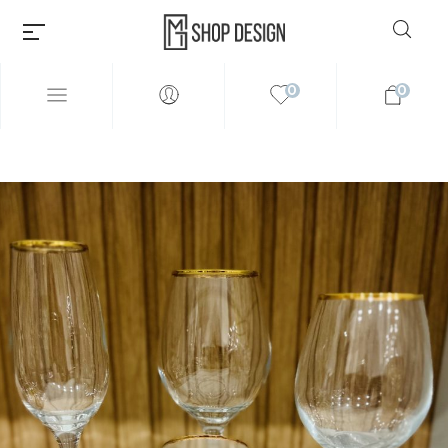
0
0
Millions of people around the
world visit Envato to buy and
sell creative assets, use smart
design templates, learn
creative skills or even hire