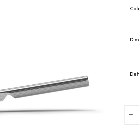
Col
Dim
Det