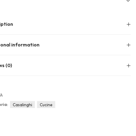
iption
ional information
ws (0)
/A
ria:
Casalinghi
Cucine