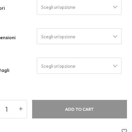
Scegli un'opzione
ori
About Envato
Community
Careers
Blog
Privacy Policy
Forums
Scegli un'opzione
ensioni
Sitemap
Meetups
Scegli un'opzione
tagli
ADD TO CART