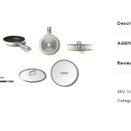
Descr
Addit
Revie
SKU:
N
Catego