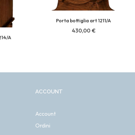
Porta bottiglia art 1211/A
430,00
€
1214/A
ACCOUNT
Account
Ordini