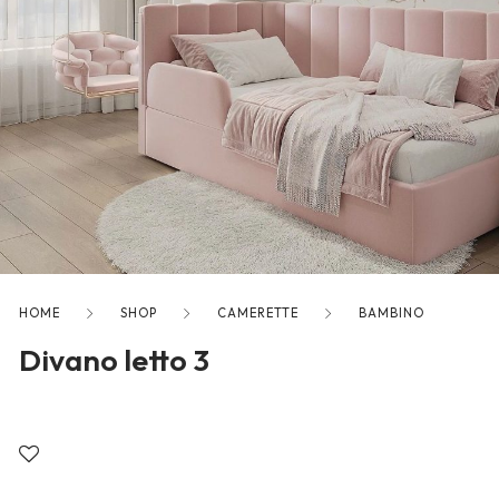
freelancers. With an industry-
leading marketplace paired
with an unlimited subscription
service, Envato helps creatives
like you get projects done
faster.
About Envato
HOME
SHOP
CAMERETTE
BAMBINO
Careers
Divano letto 3
Privacy Policy
Sitemap
Community