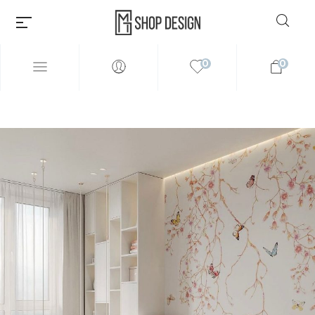
0
0
Millions of people around the
world visit Envato to buy and
sell creative assets, use smart
design templates, learn
creative skills or even hire