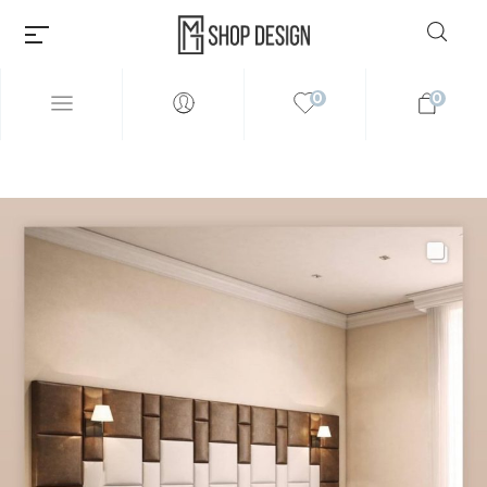
0
0
Millions of people around the
world visit Envato to buy and
sell creative assets, use smart
design templates, learn
creative skills or even hire