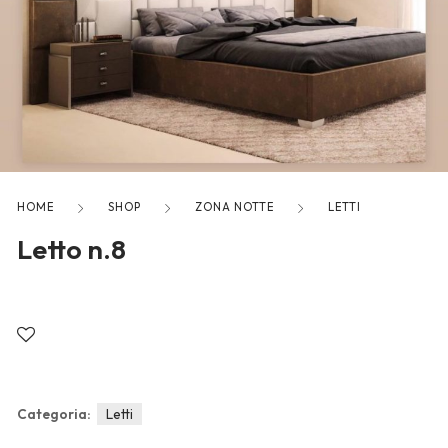
freelancers. With an industry-
leading marketplace paired
with an unlimited subscription
service, Envato helps creatives
like you get projects done
faster.
HOME
SHOP
ZONA NOTTE
LETTI
Letto n.8
About Envato
Careers
Privacy Policy
Sitemap
Categoria:
Letti
Community