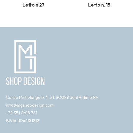
Letto n 27
Letto n. 15
Corso Michelangelo, N. 21, 80029 Sant'Antimo NA
info@mgshopdesign.com
+39 351 0618 761
P.IVA: 11066181212