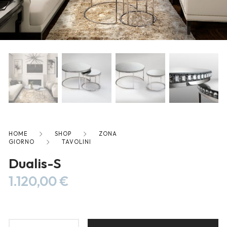
freelancers. With an industry-
leading marketplace paired
with an unlimited subscription
service, Envato helps creatives
like you get projects done
faster.
About Envato
HOME
SHOP
ZONA
GIORNO
TAVOLINI
Careers
Dualis-S
Privacy Policy
1.120,00
€
Sitemap
Community