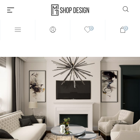
0
0
Millions of people around the
world visit Envato to buy and
sell creative assets, use smart
design templates, learn
creative skills or even hire