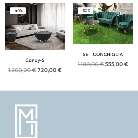
-40%
-50%
SET CONCHIGLIA
Candy-S
1.100,00
€
555,00
€
1.200,00
€
720,00
€