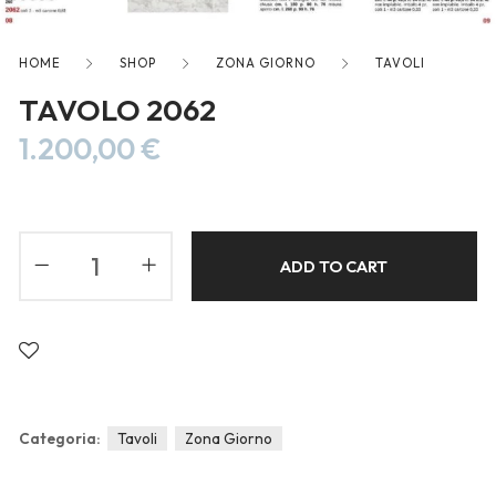
freelancers. With an industry-
leading marketplace paired
HOME
SHOP
ZONA GIORNO
TAVOLI
with an unlimited subscription
service, Envato helps creatives
TAVOLO 2062
like you get projects done
1.200,00
€
faster.
ADD TO CART
About Envato
Careers
Privacy Policy
Sitemap
Categoria:
Tavoli
Zona Giorno
Community