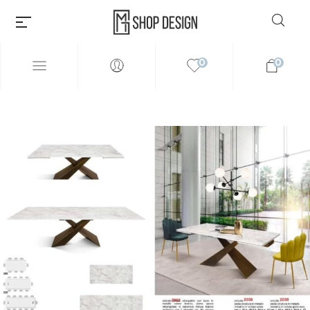
0
0
Millions of people around the
world visit Envato to buy and
sell creative assets, use smart
design templates, learn
creative skills or even hire