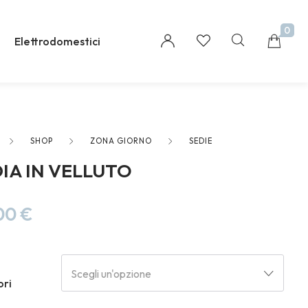
0
Elettrodomestici
SHOP
ZONA GIORNO
SEDIE
Millions of people around the world visit Envato
IA IN VELLUTO
to buy and sell creative assets, use smart design
templates, learn creative skills or even hire
freelancers. With an industry-leading
00
€
marketplace paired with an unlimited
subscription service, Envato helps creatives like
you get projects done faster.
Scegli un'opzione
ori