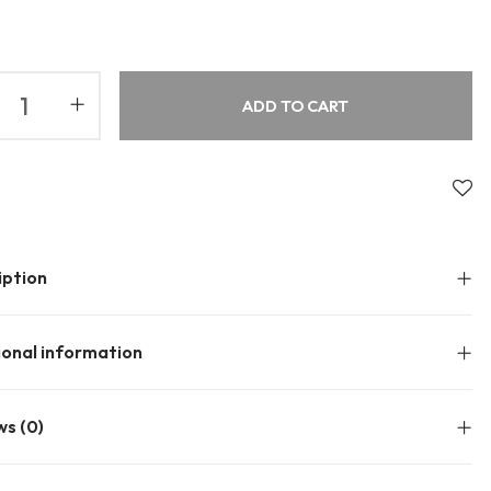
About Envato
Community
Careers
Blog
ADD TO CART
Privacy Policy
Forums
Sitemap
Meetups
iption
ional information
ws (0)