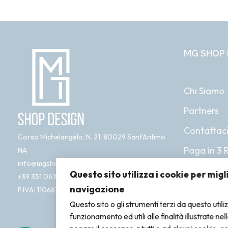
MG SHOP 
Chi Siamo
Partners
Contattac
Corso Michelangelo, N. 21, 80029 Sant'Antimo
Paga in 3 
NA
info@mgshopdesign.com
Questo sito utilizza i cookie per migl
+39 351 0618 761
navigazione
P.IVA: 11066181212
Questo sito o gli strumenti terzi da questo utili
funzionamento ed utili alle finalità illustrate ne