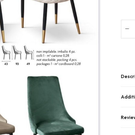
Descr
Addit
Revie