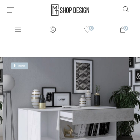
0
0
Nuovo
Millions of people around the
world visit Envato to buy and
sell creative assets, use smart
design templates, learn
creative skills or even hire