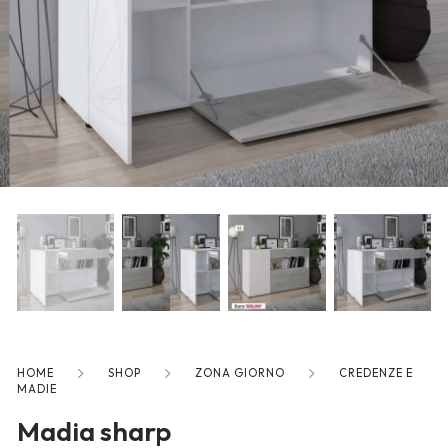
freelancers. With an industry-
leading marketplace paired
with an unlimited subscription
service, Envato helps creatives
like you get projects done
faster.
About Envato
Careers
Privacy Policy
Sitemap
HOME
SHOP
ZONA GIORNO
CREDENZE E
MADIE
Community
Madia sharp