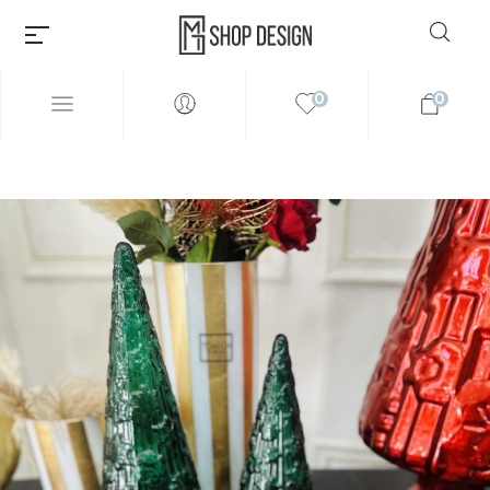
0
0
Millions of people around the
world visit Envato to buy and
sell creative assets, use smart
design templates, learn
creative skills or even hire