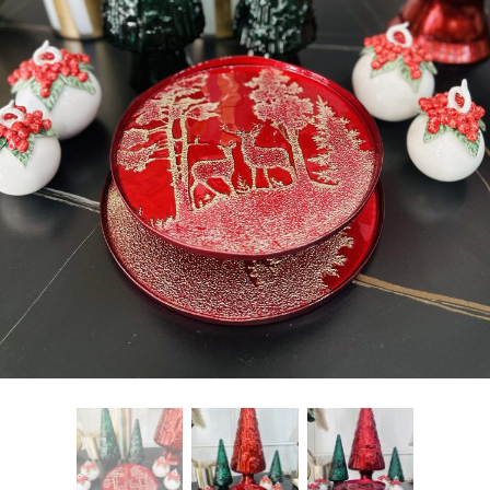
freelancers. With an industry-
leading marketplace paired
with an unlimited subscription
service, Envato helps creatives
like you get projects done
faster.
About Envato
Careers
Privacy Policy
Sitemap
Community