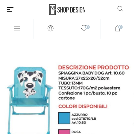
0
0
Millions of people around the
world visit Envato to buy and
sell creative assets, use smart
design templates, learn
creative skills or even hire