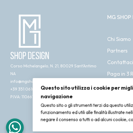
MG SHOP 
Chi Siamo
Partners
Contattac
Corso Michelangelo, N. 21, 80029 Sant'Antimo
Paga in 3 
NA
info@mgshopdesign.com
Questo sito utilizza i cookie per migl
+39 351 0618 761
navigazione
P.IVA: 11066181212
Questo sito o gli strumenti terzi da questo utili
funzionamento ed utili alle finalità illustrate ne
negare il consenso a tutti o ad alcuni cookie, c