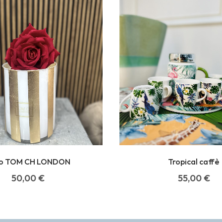
o TOM CH LONDON
Tropical caffè
50,00
€
55,00
€