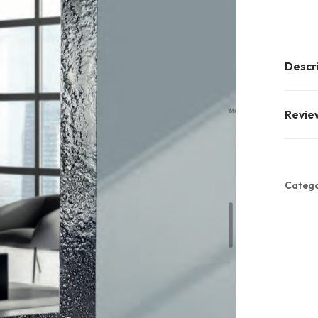
Descr
Revie
Catego