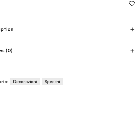
About Envato
Community
Careers
Blog
iption
Privacy Policy
Forums
Sitemap
Meetups
ws (0)
ria:
Decorazioni
Specchi