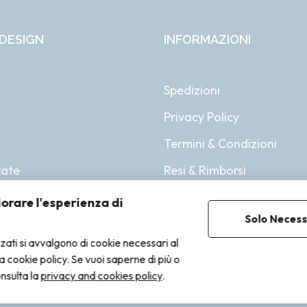
DESIGN
INFORMAZIONI
Spedizioni
Privacy Policy
i
Termini & Condizioni
Rate
Resi & Rimborsi
iorare l'esperienza di
Solo Necess
zzati si avvalgono di cookie necessari al
lla cookie policy. Se vuoi saperne di più o
onsulta la
privacy and cookies policy
.