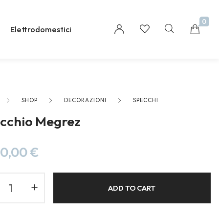
0
Elettrodomestici
SHOP
DECORAZIONI
SPECCHI
Millions of people around the world visit Envato
cchio Megrez
to buy and sell creative assets, use smart design
templates, learn creative skills or even hire
freelancers. With an industry-leading
20,00
€
marketplace paired with an unlimited
subscription service, Envato helps creatives like
you get projects done faster.
ADD TO CART