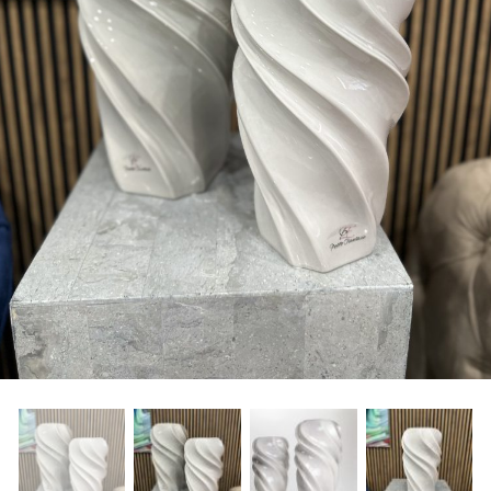
freelancers. With an industry-
leading marketplace paired
with an unlimited subscription
service, Envato helps creatives
like you get projects done
faster.
About Envato
Careers
Privacy Policy
Sitemap
Community