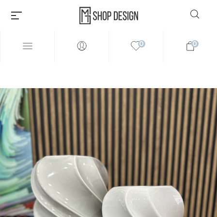
0
0
Millions of people around the
world visit Envato to buy and
sell creative assets, use smart
design templates, learn
creative skills or even hire