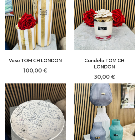
Vaso TOM CH LONDON
Candela TOM CH
LONDON
100,00
€
30,00
€