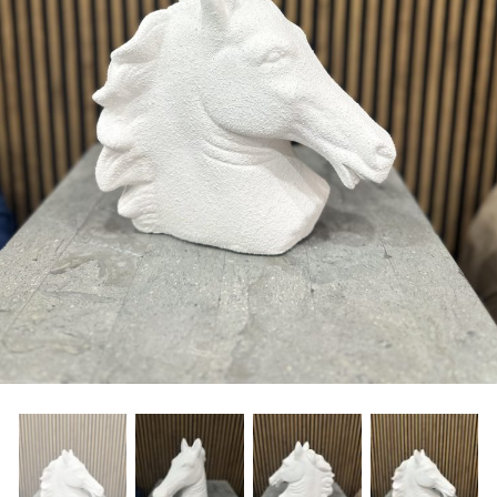
freelancers. With an industry-
leading marketplace paired
with an unlimited subscription
service, Envato helps creatives
like you get projects done
faster.
About Envato
Careers
Privacy Policy
Sitemap
Community