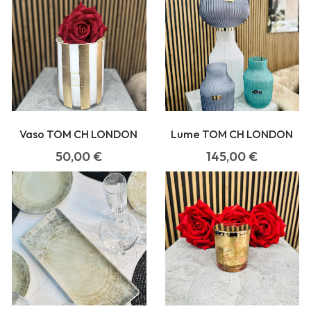
Vaso TOM CH LONDON
Lume TOM CH LONDON
50,00
€
145,00
€