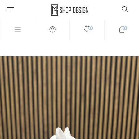
0
0
Millions of people around the
world visit Envato to buy and
sell creative assets, use smart
design templates, learn
creative skills or even hire