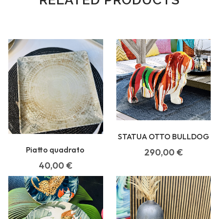
STATUA OTTO BULLDOG
Piatto quadrato
290,00
€
40,00
€