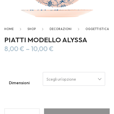
freelancers. With an industry-
leading marketplace paired
with an unlimited subscription
service, Envato helps creatives
like you get projects done
HOME
SHOP
DECORAZIONI
OGGETTISTICA
faster.
PIATTI MODELLO ALYSSA
8,00
€
–
10,00
€
About Envato
Careers
Scegli un'opzione
Privacy Policy
Dimensioni
Sitemap
Community