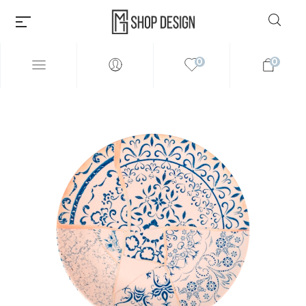
0
0
Millions of people around the
world visit Envato to buy and
sell creative assets, use smart
design templates, learn
creative skills or even hire