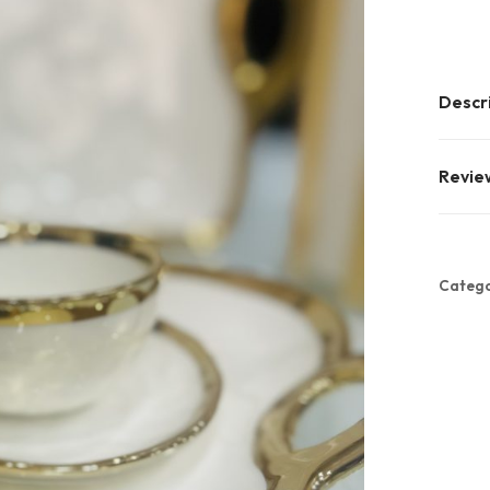
Descr
Revie
Catego