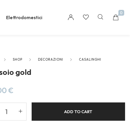
0
Elettrodomestici
SHOP
DECORAZIONI
CASALINGHI
Millions of people around the world visit Envato
soio gold
to buy and sell creative assets, use smart design
templates, learn creative skills or even hire
freelancers. With an industry-leading
00
€
marketplace paired with an unlimited
subscription service, Envato helps creatives like
you get projects done faster.
ADD TO CART