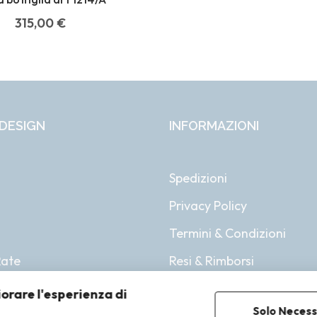
315,00
€
DESIGN
INFORMAZIONI
Spedizioni
Privacy Policy
i
Termini & Condizioni
Rate
Resi & Rimborsi
iorare l'esperienza di
Solo Necess