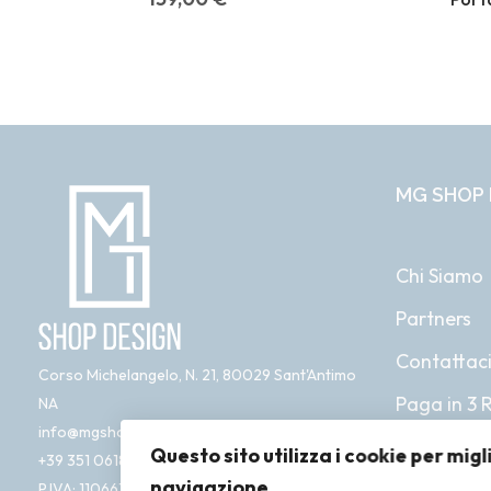
MG SHOP 
Chi Siamo
Partners
Contattac
Corso Michelangelo, N. 21, 80029 Sant'Antimo
Paga in 3 
NA
info@mgshopdesign.com
Questo sito utilizza i cookie per migl
+39 351 0618 761
navigazione
P.IVA: 11066181212