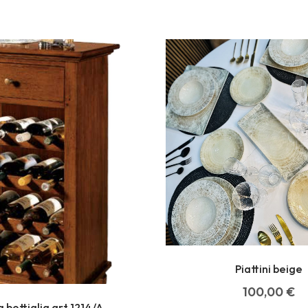
Piattini beige
100,00
€
 bottiglia art 1214/A