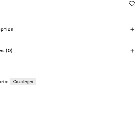
About Envato
Community
Careers
Blog
iption
Privacy Policy
Forums
Sitemap
Meetups
ws (0)
ria:
Casalinghi