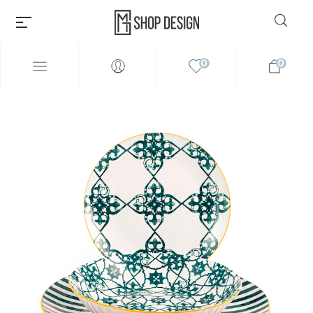
0
0
Millions of people around the
world visit Envato to buy and
sell creative assets, use smart
design templates, learn
creative skills or even hire