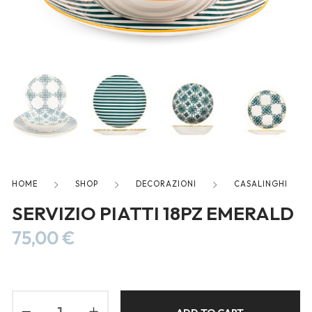
freelancers. With an industry-
leading marketplace paired
with an unlimited subscription
service, Envato helps creatives
like you get projects done
faster.
About Envato
HOME
SHOP
DECORAZIONI
CASALINGHI
Careers
SERVIZIO PIATTI 18PZ EMERALD
Privacy Policy
75,00
€
Sitemap
Community