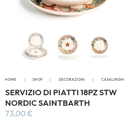
freelancers. With an industry-
leading marketplace paired
with an unlimited subscription
service, Envato helps creatives
like you get projects done
faster.
About Envato
HOME
SHOP
DECORAZIONI
CASALINGHI
Careers
SERVIZIO DI PIATTI 18PZ STW
Privacy Policy
NORDIC SAINTBARTH
Sitemap
73,00
€
Community