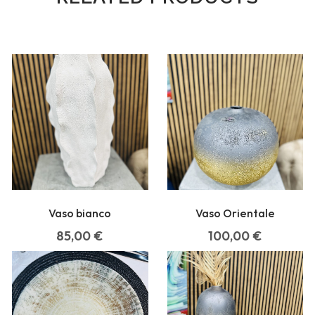
Vaso bianco
Vaso Orientale
85,00
€
100,00
€