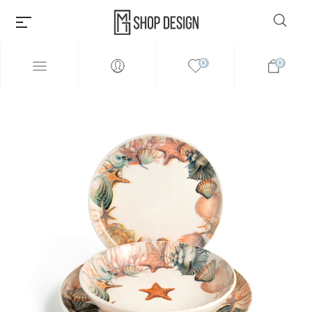
0
0
Millions of people around the
world visit Envato to buy and
sell creative assets, use smart
design templates, learn
creative skills or even hire