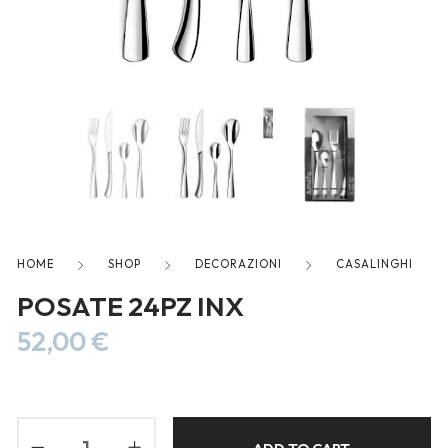
freelancers. With an industry-
leading marketplace paired
with an unlimited subscription
service, Envato helps creatives
like you get projects done
faster.
About Envato
HOME
SHOP
DECORAZIONI
CASALINGHI
Careers
POSATE 24PZ INX
Privacy Policy
52,00
€
Sitemap
Community