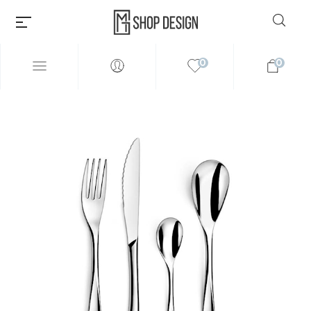
0
0
Millions of people around the
world visit Envato to buy and
sell creative assets, use smart
design templates, learn
creative skills or even hire