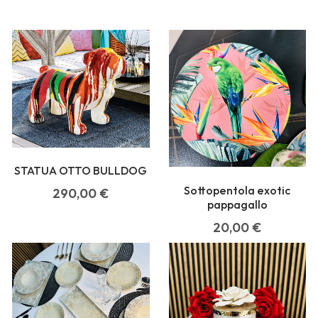
STATUA OTTO BULLDOG
Sottopentola exotic
290,00
€
pappagallo
20,00
€