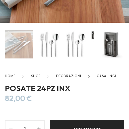
freelancers. With an industry-
leading marketplace paired
with an unlimited subscription
service, Envato helps creatives
like you get projects done
faster.
About Envato
HOME
SHOP
DECORAZIONI
CASALINGHI
Careers
POSATE 24PZ INX
Privacy Policy
82,00
€
Sitemap
Community