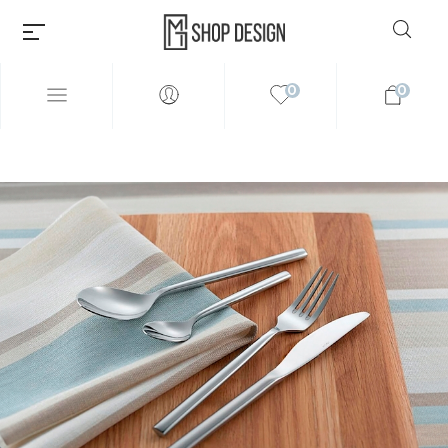
0
0
Millions of people around the
world visit Envato to buy and
sell creative assets, use smart
design templates, learn
creative skills or even hire