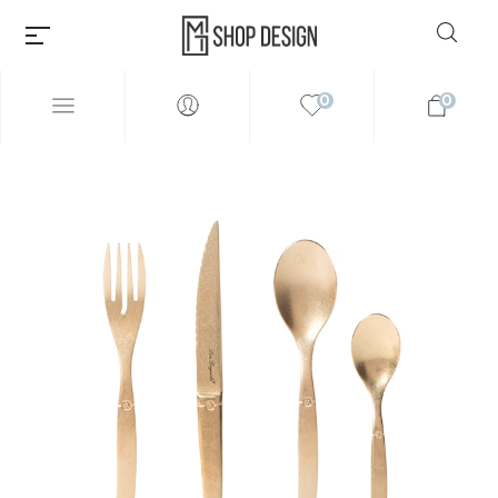
0
0
Millions of people around the
world visit Envato to buy and
sell creative assets, use smart
design templates, learn
creative skills or even hire