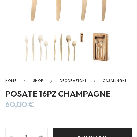
freelancers. With an industry-
leading marketplace paired
with an unlimited subscription
service, Envato helps creatives
like you get projects done
faster.
About Envato
HOME
SHOP
DECORAZIONI
CASALINGHI
Careers
POSATE 16PZ CHAMPAGNE
Privacy Policy
60,00
€
Sitemap
Community