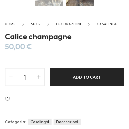
Blog
Forums
Meetups
HOME
SHOP
DECORAZIONI
CASALINGHI
Calice champagne
50,00
€
ADD TO CART
Categoria:
Casalinghi
Decorazioni