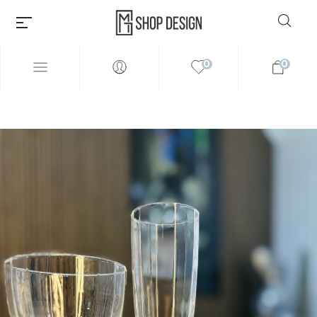
0
0
Millions of people around the
world visit Envato to buy and
sell creative assets, use smart
design templates, learn
creative skills or even hire