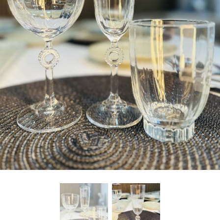
freelancers. With an industry-
leading marketplace paired
with an unlimited subscription
service, Envato helps creatives
like you get projects done
faster.
About Envato
Careers
Privacy Policy
Sitemap
Community