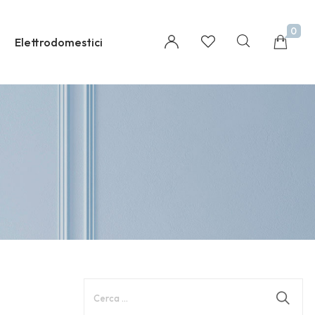
0
Elettrodomestici
Millions of people around the world visit Envato
to buy and sell creative assets, use smart design
templates, learn creative skills or even hire
freelancers. With an industry-leading
marketplace paired with an unlimited
subscription service, Envato helps creatives like
you get projects done faster.