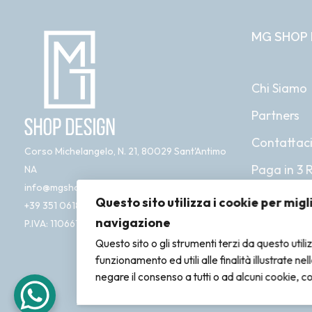
MG SHOP 
Chi Siamo
Partners
Contattac
Corso Michelangelo, N. 21, 80029 Sant'Antimo
Paga in 3 
NA
info@mgshopdesign.com
Questo sito utilizza i cookie per migl
+39 351 0618 761
navigazione
P.IVA: 11066181212
Questo sito o gli strumenti terzi da questo utili
funzionamento ed utili alle finalità illustrate ne
negare il consenso a tutti o ad alcuni cookie, c