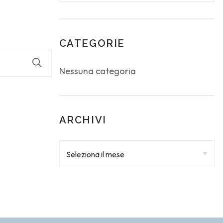
About Envato
Community
Careers
Blog
CATEGORIE
Privacy Policy
Forums
Nessuna categoria
Sitemap
Meetups
ARCHIVI