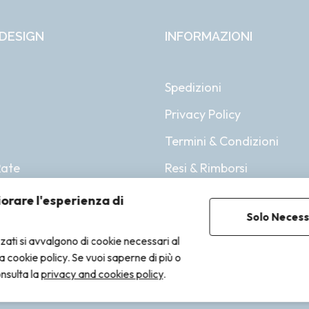
DESIGN
INFORMAZIONI
Spedizioni
Privacy Policy
i
Termini & Condizioni
Rate
Resi & Rimborsi
iorare l'esperienza di
Solo Necess
zzati si avvalgono di cookie necessari al
lla cookie policy. Se vuoi saperne di più o
onsulta la
privacy and cookies policy
.